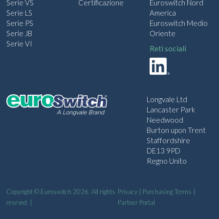
m
Serie VS
Certificazione
Euroswitch Nord
a
Serie LS
America
i
Serie PS
Euroswitch Medio
l
Serie JB
Oriente
a
Serie VI
Reti sociali
Longvale Ltd
Lancaster Park
Needwood
Burton upon Trent
Staffordshire
DE13 9PD
Regno Unito
Copyright © Euroswitch 2026. All rights
Privacy
|
Purchasing Terms
|
resrved. |
Partner Portal