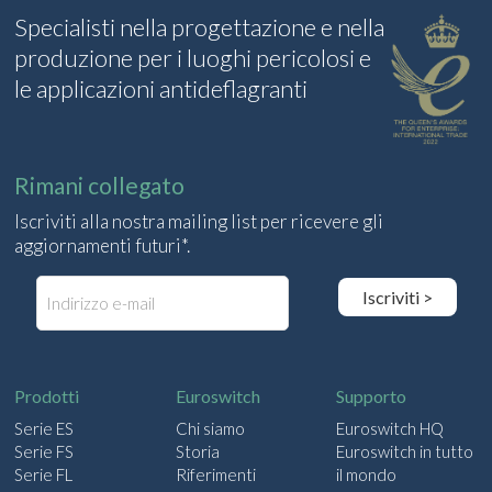
Specialisti nella progettazione e nella
produzione per i luoghi pericolosi e
le applicazioni antideflagranti
Rimani collegato
Iscriviti alla nostra mailing list per ricevere gli
aggiornamenti futuri*.
I
Iscriviti >
n
v
i
a
u
Prodotti
Euroswitch
Supporto
n
Serie ES
Chi siamo
Euroswitch HQ
'
Serie FS
Storia
Euroswitch in tutto
e
-
Serie FL
Riferimenti
il mondo