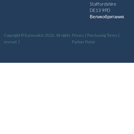
Staffordshire
DE13 9PD
Великобритания.
Copyright © Euroswitch 2026. All rights
Privacy
|
Purchasing Terms
|
resrved. |
Partner Portal