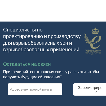
Специалисты по
проектированию и производству
для взрывобезопасных зон и
взрывобезопасных применений
Оставаться на связи
Присоединяйтесь к нашему списку рассылки, чтобы
получать будущие обновления*.
E
Зарегистриров
m
>
a
i
l