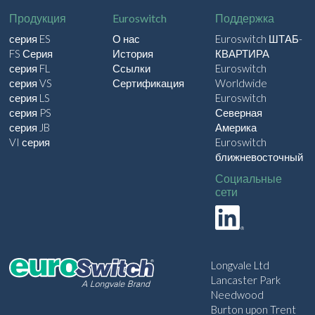
Продукция
Euroswitch
Поддержка
серия ES
О нас
Euroswitch ШТАБ-
FS Серия
История
КВАРТИРА
серия FL
Ссылки
Euroswitch
серия VS
Сертификация
Worldwide
серия LS
Euroswitch
серия PS
Северная
серия JB
Америка
VI серия
Euroswitch
ближневосточный
Социальные
сети
Longvale Ltd
Lancaster Park
Needwood
Burton upon Trent