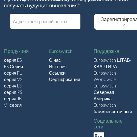
получать будущие обновления*.
E
Зарегистриров
m
>
a
i
l
Продукция
Euroswitch
Поддержка
серия ES
О нас
Euroswitch ШТАБ-
FS Серия
История
КВАРТИРА
серия FL
Ссылки
Euroswitch
серия VS
Сертификация
Worldwide
серия LS
Euroswitch
серия PS
Северная
серия JB
Америка
VI серия
Euroswitch
ближневосточный
Социальные
сети