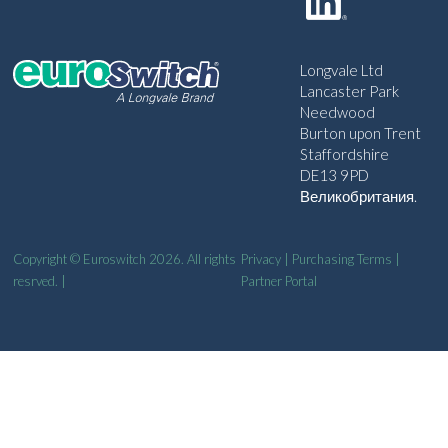
Longvale Ltd
Lancaster Park
Needwood
Burton upon Trent
Staffordshire
DE13 9PD
Великобритания.
Copyright © Euroswitch 2026. All rights
Privacy
|
Purchasing Terms
|
resrved. |
Partner Portal