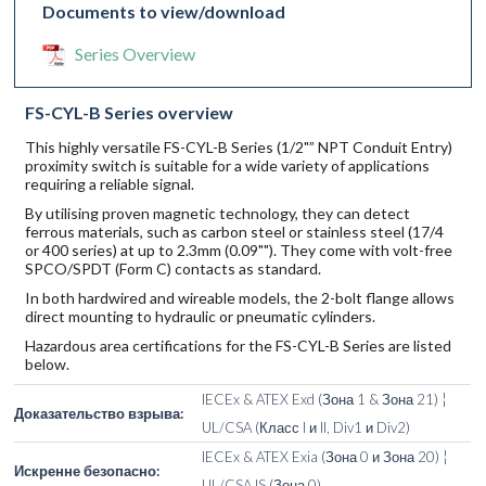
Documents to view/download
Series Overview
FS-CYL-B Series overview
This highly versatile FS-CYL-B Series (1/2"” NPT Conduit Entry)
proximity switch is suitable for a wide variety of applications
requiring a reliable signal.
By utilising proven magnetic technology, they can detect
ferrous materials, such as carbon steel or stainless steel (17/4
or 400 series) at up to 2.3mm (0.09""). They come with volt-free
SPCO/SPDT (Form C) contacts as standard.
In both hardwired and wireable models, the 2-bolt flange allows
direct mounting to hydraulic or pneumatic cylinders.
Hazardous area certifications for the FS-CYL-B Series are listed
below.
IECEx & ATEX Exd (Зона 1 & Зона 21) ¦
Доказательство взрыва:
UL/CSA (Класс I и II, Div1 и Div2)
IECEx & ATEX Exia (Зона 0 и Зона 20) ¦
Искренне безопасно:
UL/CSA IS (Зона 0)