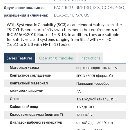
Другие региональные
EAC/TRCU, INMETRO, KCs, CCOE/PESO,
разрешения включены:
ECAS ex, NEPSI/CQST
With Systematic Capability (SC3) as an element/subsystem, the
FS-CYL-B series proximity switches meet the requirements of
IEC 61508:2010 Routes 1H & 1S. In addition, they are suitable
for safety-related systems ranging from SIL 2 with HFT=0
(1oo1) to SIL 3 with HFT =1 (1oo2).
Series Features
Operating Principles
Instructions
Материал кузова
нержавеющая сталь 316L
Контактное соглашение
SPCO / SPDT (форма С)
Контактный Материал
Палладий - серебро
Максимальный ток
4A
Связь
1/2 Входной канал ДНЯО
Кабельный ввод
1/2" ДНЯО
Класс температуры (рейтинг Т)
T3 / T4 / T6
Диапазон рабочих температур
от -60°C до +204°C / от