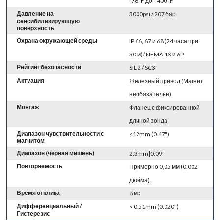
-76°F до +400°F
Давление на
3000psi / 207 бар
сенсибилизирующую
поверхность
Охрана окружающей среды
IP 66, 67 и 68 (24 часа при
30 м)/ NEMA 4X и 6P
Рейтинг безопасности
SIL 2 / SC3
Актуация
Железный привод (Магнит
необязателен)
Монтаж
Фланец с фиксированной
длиной зонда
Диапазон чувствительности с
<12mm (0.47")
магнитом
Диапазон (черная мишень)
2.3mm|0.09"
Повторяемость
Примерно 0,05 мм (0,002
дюйма).
Время отклика
8 мс
Дифференциальный /
< 0.51mm (0.020")
Гистерезис