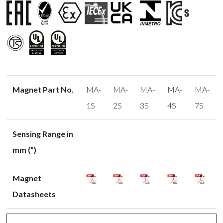
Magnet Part No.
MA-
MA-
MA-
MA-
MA-
1S
2S
3S
4S
7S
Sensing Range in
mm (")
Magnet
Datasheets