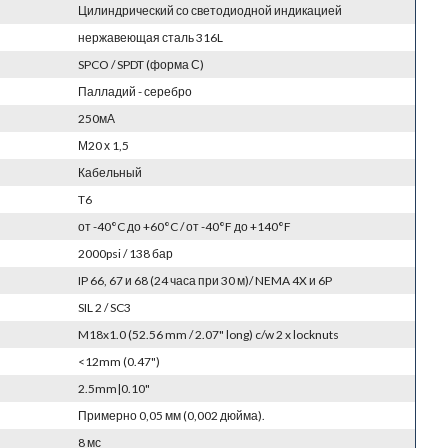
Цилиндрический со светодиодной индикацией
нержавеющая сталь 316L
SPCO / SPDT (форма С)
Палладий - серебро
250мА
М20 х 1,5
Кабельный
T6
от -40°C до +60°C / от -40°F до +140°F
2000psi / 138 бар
IP 66, 67 и 68 (24 часа при 30 м)/ NEMA 4X и 6P
SIL 2 / SC3
M18x1.0 (52.56 mm / 2.07" long) c/w 2 x locknuts
<12mm (0.47")
2.5mm|0.10"
Примерно 0,05 мм (0,002 дюйма).
8 мс