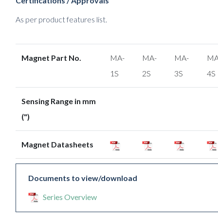
Certifications / Approvals
As per product features list.
Magnet Part No.
MA-
MA-
MA-
MA
1S
2S
3S
4S
Sensing Range in mm
(")
Magnet Datasheets
Documents to view/download
Series Overview