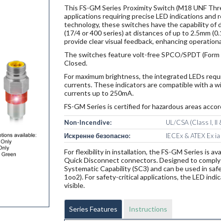
This FS-GM Series Proximity Switch (M18 UNF Thread)
applications requiring precise LED indications and 
technology, these switches have the capability of d
(17/4 or 400 series) at distances of up to 2.5mm (0
provide clear visual feedback, enhancing operational
The switches feature volt-free SPCO/SPDT (Form C
Closed.
For maximum brightness, the integrated LEDs requir
currents. These indicators are compatible with a 
currents up to 250mA.
FS-GM Series is certified for hazardous areas accor
Non-Incendive:
UL/CSA (Class I, II &
Искренне безопасно:
IECEx & ATEX Ex ia
For flexibility in installation, the FS-GM Series is 
Quick Disconnect connectors. Designed to comply
Systematic Capability (SC3) and can be used in saf
1oo2). For safety-critical applications, the LED indi
visible.
Series Features
Instructions