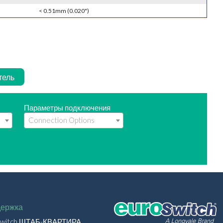
< 0.51mm (0.020")
тель
Параметры подключения
ержка
switch ШТАБ-КВАРТИРА