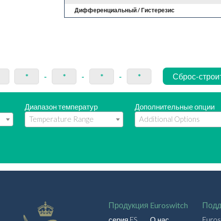
Дифференциальный / Гистерезис
и
*
-
*
-
*
-
*
Сброс-строи
Диапазон температур
Дополнительные опции
Продукция
Euroswitch
Подд
серия ES
О нас
Euro