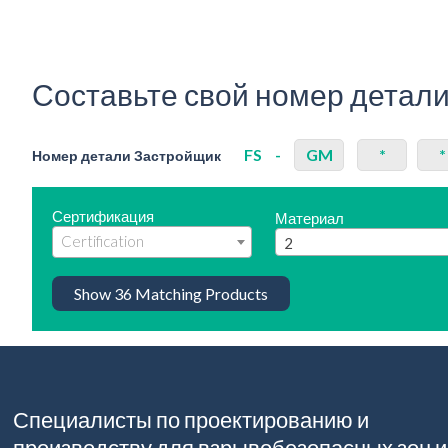
Составьте свой номер детал
FS
-
GM
*
*
Номер детали Застройщик
Сертификация
Материал
2
Show
36
Matching Products
Специалисты по проектированию и
производству для взрывобезопасных зон и