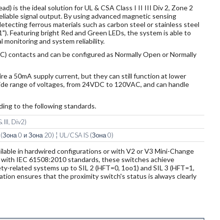
 is the ideal solution for UL & CSA Class I II III Div 2, Zone 2
reliable signal output. By using advanced magnetic sensing
etecting ferrous materials such as carbon steel or stainless steel
.1"). Featuring bright Red and Green LEDs, the system is able to
 monitoring and system reliability.
) contacts and can be configured as Normally Open or Normally
e a 50mA supply current, but they can still function at lower
wide range of voltages, from 24VDC to 120VAC, and can handle
ding to the following standards.
 III, Div2)
 (Зона 0 и Зона 20) ¦ UL/CSA IS (Зона 0)
available in hardwired configurations or with V2 or V3 Mini-Change
 with IEC 61508:2010 standards, these switches achieve
ety-related systems up to SIL 2 (HFT=0, 1oo1) and SIL 3 (HFT=1,
cation ensures that the proximity switch's status is always clearly